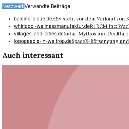
Netzwerk
Verwandte Beiträge
HSV steht vor dem Verkauf von 
baleine-bleue.de
R1 RCM Inc: Wac
whirlpool-wellnessmanufaktur.de
Xatar: Mythos und Realität 
villages-and-cities.de
SpaceX-Börsengang und
logopaedie-in-waltrop.de
Auch interessant