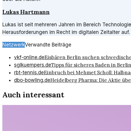
Lukas Hartmann
Lukas ist seit mehreren Jahren im Bereich Technologie
Herausforderungen im Recht im digitalen Zeitalter auf.
Netzwerk
Verwandte Beiträge
Eisbären Berlin suchen schwedisch
vkf-online.de
Tipps für sicheres Baden in Ber
sglkuempers.de
Einbruch bei Mehmet Scholl: Halbnac
rbt-tennis.de
Heidelberg Pharma: Die Aktie übe
dbo-bowling.de
Auch interessant