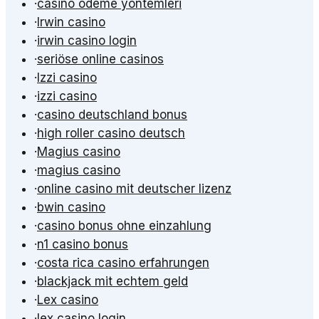
·
casino ödeme yöntemleri
·
Irwin casino
·
irwin casino login
·
seriöse online casinos
·
Izzi casino
·
izzi casino
·
casino deutschland bonus
·
high roller casino deutsch
·
Magius casino
·
magius casino
·
online casino mit deutscher lizenz
·
bwin casino
·
casino bonus ohne einzahlung
·
n1 casino bonus
·
costa rica casino erfahrungen
·
blackjack mit echtem geld
·
Lex casino
·
lex casino login