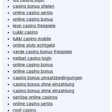
·
casino bonus siteleri
·
online casino seriös
·
online casino bonus
·
leon casino freispiele
·
Lukki casino
·
lukki casino mobile
·
online slots echtgeld
·
verde casino bonus freispiele
·
netbet casino login
·
online casino bonus
·
online casino bonus
·
casino bonus umsatzbedingungen
·
casino bonus ohne einzahlung
·
casino bonus ohne einzahlung
·
seriöse online casinos
·
online casino seriös
·
rooli casino