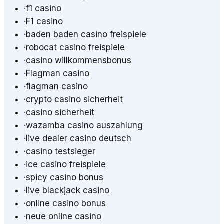
·
f1 casino
·
F1 casino
·
baden baden casino freispiele
·
robocat casino freispiele
·
casino willkommensbonus
·
Flagman casino
·
flagman casino
·
crypto casino sicherheit
·
casino sicherheit
·
wazamba casino auszahlung
·
live dealer casino deutsch
·
casino testsieger
·
ice casino freispiele
·
spicy casino bonus
·
live blackjack casino
·
online casino bonus
·
neue online casino