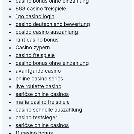
·
casino bonus ohne einzahlung
·
888 casino freispiele
·
1go casino login
·
casino deutschland bewertung
·
posido casino auszahlung
·
rant casino bonus
·
Casino zypern
·
casino freispiele
·
casino bonus ohne einzahlung
·
avantgarde casino
·
online casino seriös
·
live roulette casino
·
seriöse online casinos
·
mafia casino freispiele
·
casino schnelle auszahlung
·
casino testsieger
·
seriöse online casinos
·
f1 casino bonus